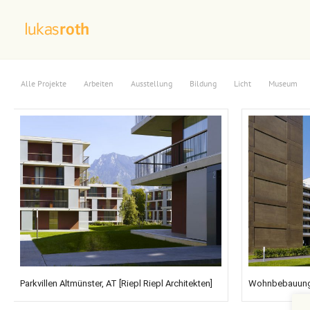
Alle Projekte
Arbeiten
Ausstellung
Bildung
Licht
Museum
Parkvillen Altmünster, AT [Riepl Riepl Architekten]
Wohnbebauung,