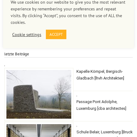
We use cookies on our website to give you the most relevant
mob +49 172 2530470
experience by remembering your preferences and repeat
e-mail kontakt(at)lukas-roth.de
visits. By clicking “Accept”, you consent to the use of ALL the
steuer-nr 217/5214/1304
cookies.
ust-id de151590188
Cookie settings
ACCEPT
letzte Beiträge
Kapelle Kömpel, Bergisch-
Gladbach [lhvh Architekten]
Passage Pont Adolphe,
Luxemburg [cba architectes]
Schule Belair, Luxemburg [Bruck